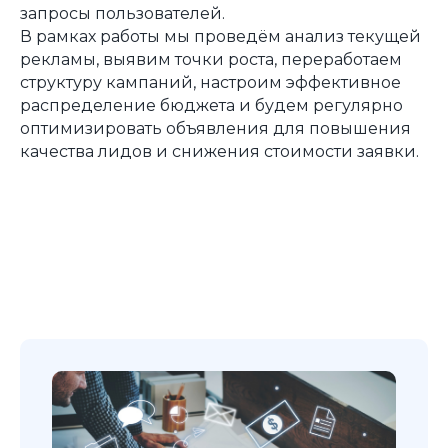
Вакансии
Маркетинг
запросы пользователей.
Рич контент
В рамках работы мы проведём анализ текущей
рекламы, выявим точки роста, переработаем
структуру кампаний, настроим эффективное
Контекстная реклама
распределение бюджета и будем регулярно
Поисковая оптимизация
оптимизировать объявления для повышения
Таргетированная реклама
качества лидов и снижения стоимости заявки.
Создание сайтов
Продвижение маркетплейсы
Услуги SERM
ГДЕ ИСКАТЬ
Наш адрес:
г. Барнаул, ул. Пролетарская, 117
8 800 350 79 69