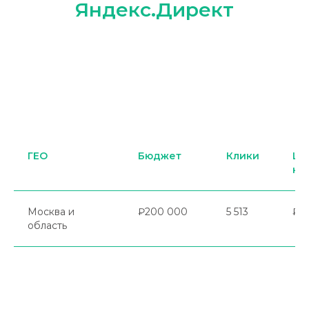
Яндекс.Директ
ГЕО
Бюджет
Клики
Це
кл
Москва и
₽200 000
5 513
₽4
область