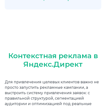
Контекстная реклама в
Яндекс.Директ
Outsource digital marketing
Для привлечения целевых клиентов важно не
просто запустить рекламные кампании, а
Услуги
Брендинг
выстроить систему привлечения заявок: с
О компании
Email
правильной структурой, сегментацией
Кейсы
Пиар
аудитории и оптимизацией под реальные