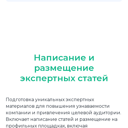
Outsource digital marketing
Услуги
Брендинг
Написание и
О компании
Email
размещение
Кейсы
Пиар
экспертных статей
Вакансии
Маркетинг
Рич контент
Подготовка уникальных экспертных
Контекстная реклама
материалов для повышения узнаваемости
Поисковая оптимизация
компании и привлечения целевой аудитории.
Таргетированная реклама
Включает написание статей и размещение на
Создание сайтов
профильных площадках, включая