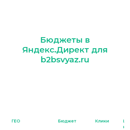
Бюджеты в
Яндекс.Директ для
b2bsvyaz.ru
ГЕО
Бюджет
Клики
Це
кл