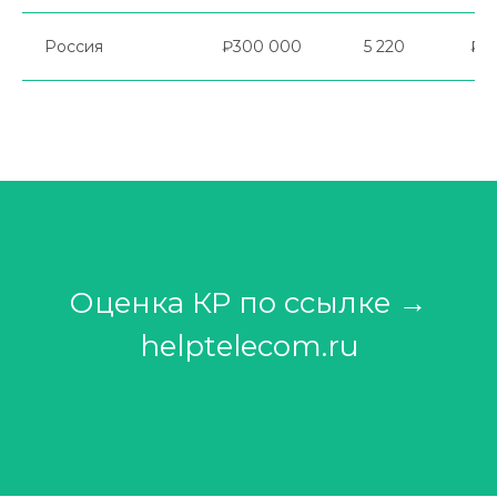
Россия
₽300 000
5 220
₽1
Оценка КР по ссылке →
helptelecom.ru