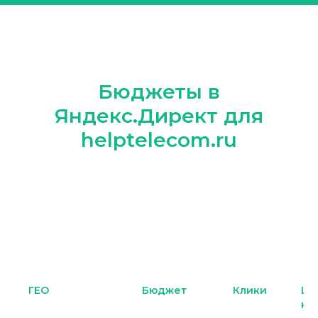
Бюджеты в
Яндекс.Директ для
helptelecom.ru
ГЕО
Бюджет
Клики
Це
кл