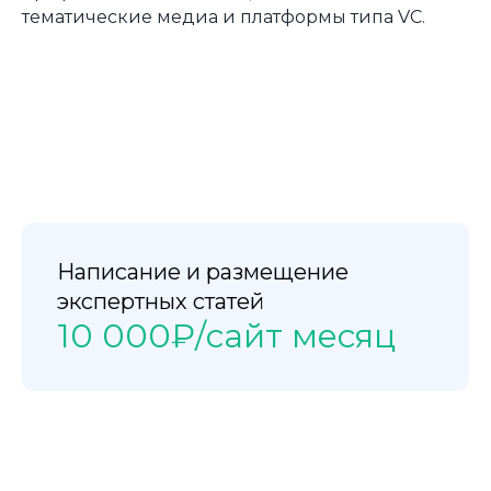
тематические медиа и платформы типа VC.
Продвижение маркетплейсы
Услуги SERM
ГДЕ ИСКАТЬ
Наш адрес:
г. Барнаул, ул. Пролетарская, 117
8 800 350 79 69
Написание и размещение
экспертных статей
10 000₽/сайт месяц
Политика
конфиденциальности
Публичная оферта