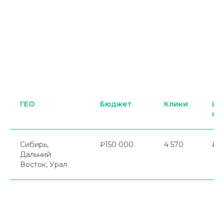
ГЕО
Бюджет
Клики
Це
кл
Сибирь,
₽150 000
4 570
₽3
Дальний
Восток, Урал