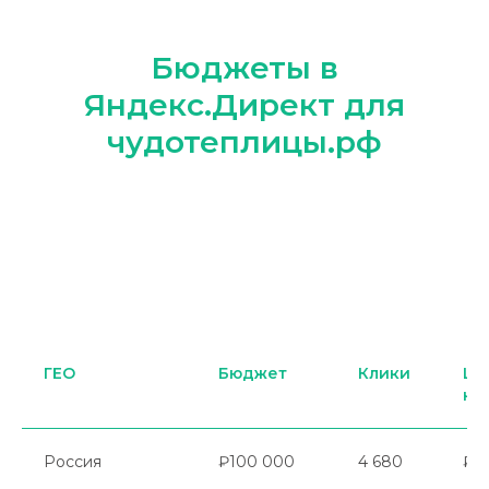
Бюджеты в
Яндекс.Директ для
чудотеплицы.рф
ГЕО
Бюджет
Клики
Це
кл
Россия
₽100 000
4 680
₽21