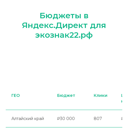
Бюджеты в
Яндекс.Директ для
экознак22.рф
ГЕО
Бюджет
Клики
Це
кл
Алтайский край
₽30 000
807
₽3