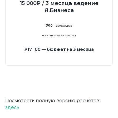
15 000₽ / 3 месяца ведение
Я.Бизнеса
300
переходов
в карточку за месяц
₽17 100 — бюджет на 3 месяца
Outsource digital marketing
Услуги
Брендинг
О компании
Email
Кейсы
Пиар
Посмотреть полную версию расчётов:
Вакансии
Маркетинг
здесь
Рич контент